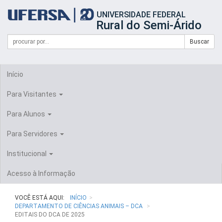
Início
UNIVERSIDADE FEDERAL
do
Rural do Semi-Árido
cabeçalho
do
Campo
Formulário
Buscar
portal
de
da
de
busca
UFERSA
Busca
Início
Para Visitantes
Para Alunos
Para Servidores
Institucional
Acesso à Informação
VOCÊ ESTÁ AQUI:
INÍCIO
DEPARTAMENTO DE CIÊNCIAS ANIMAIS – DCA
EDITAIS DO DCA DE 2025