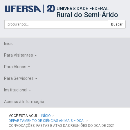
Início
UNIVERSIDADE FEDERAL
do
Rural do Semi-Árido
cabeçalho
do
Campo
Formulário
Buscar
portal
de
da
de
busca
UFERSA
Busca
Início
Para Visitantes
Para Alunos
Para Servidores
Institucional
Acesso à Informação
VOCÊ ESTÁ AQUI:
INÍCIO
DEPARTAMENTO DE CIÊNCIAS ANIMAIS – DCA
CONVOCAÇÕES, PASTAS E ATAS DAS REUNIÕES DO DCA DE 2021