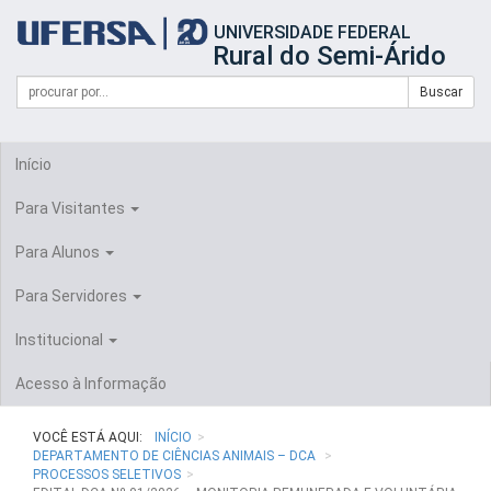
Início
UNIVERSIDADE FEDERAL
do
Rural do Semi-Árido
cabeçalho
do
Campo
Formulário
Buscar
portal
de
da
de
busca
UFERSA
Busca
Início
Para Visitantes
Para Alunos
Para Servidores
Institucional
Acesso à Informação
VOCÊ ESTÁ AQUI:
INÍCIO
DEPARTAMENTO DE CIÊNCIAS ANIMAIS – DCA
PROCESSOS SELETIVOS