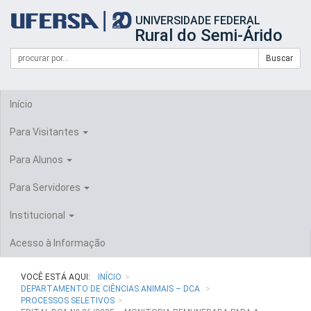
Início
UNIVERSIDADE FEDERAL
do
Rural do Semi-Árido
cabeçalho
do
Campo
Formulário
Buscar
portal
de
da
de
busca
UFERSA
Busca
Início
Para Visitantes
Para Alunos
Para Servidores
Institucional
Acesso à Informação
VOCÊ ESTÁ AQUI:
INÍCIO
DEPARTAMENTO DE CIÊNCIAS ANIMAIS – DCA
PROCESSOS SELETIVOS